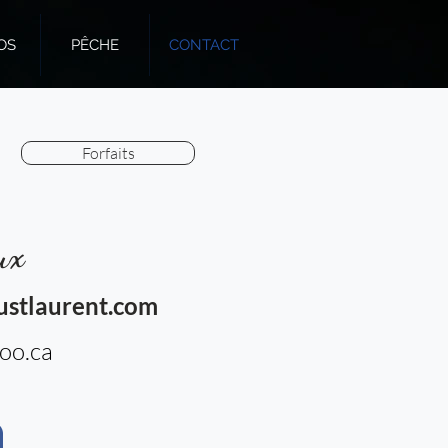
OS
PÊCHE
CONTACT
Forfaits
ux
stlaurent.com
oo.ca