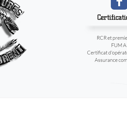
Certificat
RCR et premie
FUM A
Certificat d'opéra
Assurance com