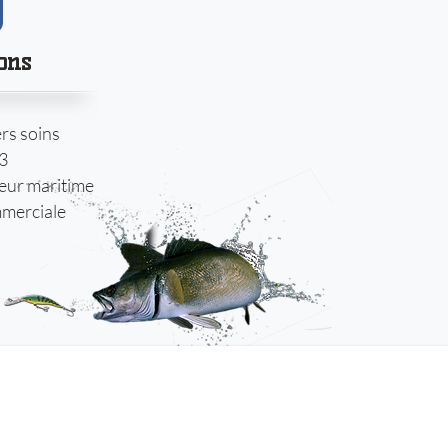
ions
rs soins
3
teur maritime
merciale