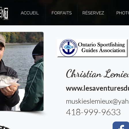
ACCUEIL
FORFAITS
RÉSERVEZ
PHOT
Christian Lemie
www.lesaventuresdu
muskieslemieux@yah
418-999-9633